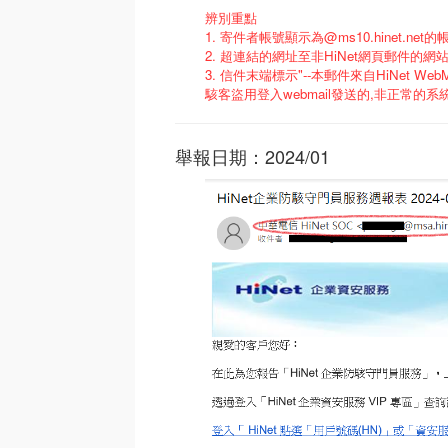
辨別重點
1. 寄件者帳號顯示為@ms10.hinet.n
2. 超連結的網址至非HiNet網頁郵件的網
3. 信件末端標示"--本郵件來自HiNet Web
駭客盜用登入webmail發送的,非正常的系
舉報日期：2024/01