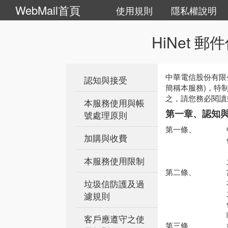
WebMail首頁
使用規則
隱私權說明
HiNet 
中華電信股份有限公
認知與接受
簡稱本服務)，特制
之，請您務必閱讀
本服務使用與帳
第一章、認知
號處理原則
第一條、
加購與收費
本服務使用限制
第二條、
垃圾信防護及過
濾規則
客戶應遵守之使
第三條、